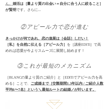
ん。
婚活は［量より質の出会い＝自分に合う人に絞ること］
が賢明
です。さらに...
②アピール力で恋が進む
きっかけが何であれ、恋の進展は［会話］しだい！
［私］を自然に伝える［アピール力］
を［講座EDITi］で高
めれば恋愛が今よりスムーズに展開し始めます！
③これが最短のメカニズム
［BLANCの量より質のご紹介］と［EDITiでアピール力を高
める］ことで、
ご成婚まで［交際期間1.3年以内 / ご紹介人数
平均6〜7名］という＼最短ルートの結婚／が叶います。