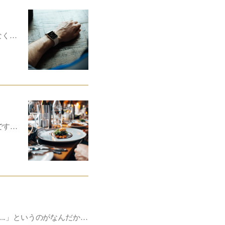
なく…
です…
..」というのがなんだか…