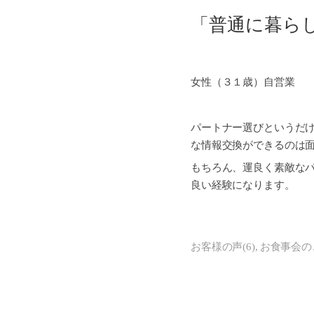
「普通に暮ら
女性（３１歳）自営業
パートナー選びというだ
な情報交換ができるのは
もちろん、運良く素敵な
良い経験になります。
お客様の声
(
6
)
お食事会の