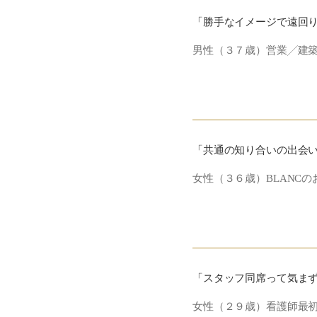
「勝手なイメージで遠回
男性（３７歳）営業╱建築
「共通の知り合いの出会
女性（３６歳）BLANC
「スタッフ同席って気ま
女性（２９歳）看護師最初