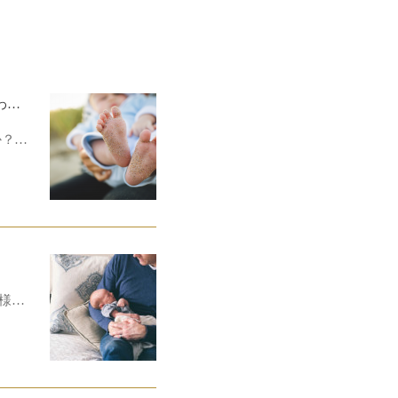
結婚8年目＆子供２人＆これから叶えたい夢もある幸せな毎日♡あの時一瞬で人生が大きく変わった！
か？…
様…