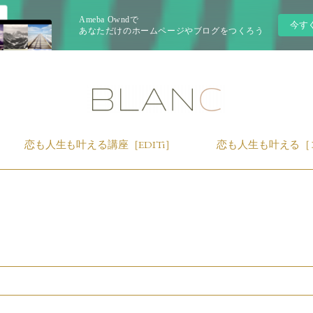
Ameba Owndで
今す
あなただけのホームページやブログをつくろう
恋も人生も叶える講座［EDITi］
恋も人生も叶える［