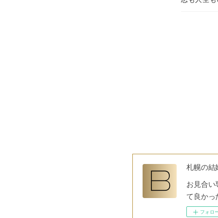
札幌の結
お見合い専
て良かっ
フォロ