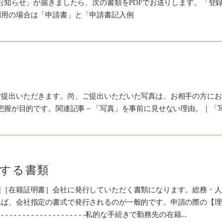
のお知らせ」が届きましたら、次の書類をPDFでお送りします。「登
利用の場合は「申請書」と「申請書記入例
ご提出いただきます。尚、ご提出いただいた写真は、お相手の方にお
ー把握が目的です。関連記事－「写真」を事前に見せない理由。｜「
する書類
類［在籍証明書］会社に発行していただく書類になります。総務・人
れば、会社指定の書式で発行されるのが一般的です。申請の際の【理
 - - - - - - - - - - - - - - -私的な手続きで勤務先の在籍...