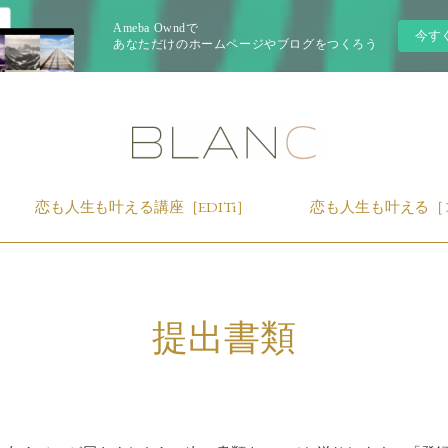
Ameba Owndで
今す
あなただけのホームページやブログをつくろう
恋も人生も叶える講座［EDITi］
恋も人生も叶える［
提出書類