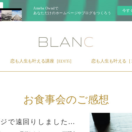
Ameba Owndで
今す
あなただけのホームページやブログをつくろう
恋も人生も叶える講座［EDITi］
恋も人生も叶える［
お食事会のご感想
「勝手なイメージで遠回りしました。」