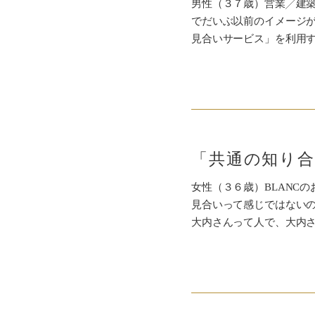
男性（３７歳）営業╱建築B
でだいぶ以前のイメージ
見合いサービス」を利用
「共通の知り
女性（３６歳）BLANC
見合いって感じではない
大内さんって人で、大内